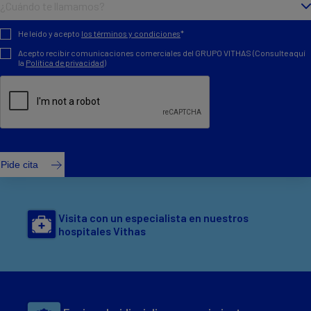
¿Cuándo te llamamos?
Has olvidado añadir este campo
He leído y acepto
los términos y condiciones
*
Debes seleccionar esta casilla
Acepto recibir comunicaciones comerciales del GRUPO VITHAS (Consulte aquí
la
Política de privacidad)
Pide cita
Visita con un especialista en nuestros
hospitales Vithas