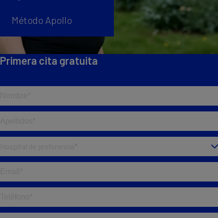
Método Apollo
Primera cita gratuita
Has olvidado añadir tu nombre
Has olvidado añadir tus apellidos
Hospital de preferencia*
Has olvidado seleccionar hospital
Introduce un email válido
Introduce un teléfono válido