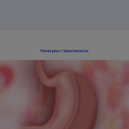
Pierde
peso /
Gana
bienestar