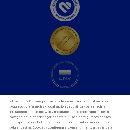
Vithas utiliza Cookies propias y de terceros para personalizar la web
según sus preferencias y localización geográfica y para medir la
interacción con el sitio web y mostrarle publicidad según su perfil de
navegación. Puede denegar, aceptar su uso o configurarlas con los
correspondientes botones. Puede acceder a la información completa
sobre nuestras Cookies y configurar el consentimiento a través de la